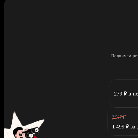
Поднимем рез
279
₽
в н
3 587
₽
1 499
₽
за 