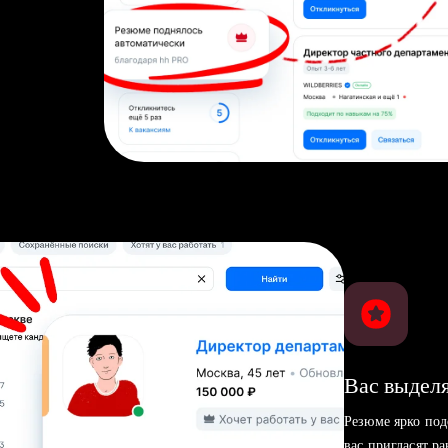
Вас выделя
Резюме ярко под
вас пригласят р