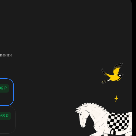
мпании
96
₽
088
₽