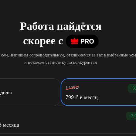
Работа найдётся
скорее
c
юме, напишем сопроводительные, откликнемся за вас в выбранные ко
и покажем статистику по конкурентам
1 195
₽
−3
еделю
799
₽
в месяц
−2 
3 месяца