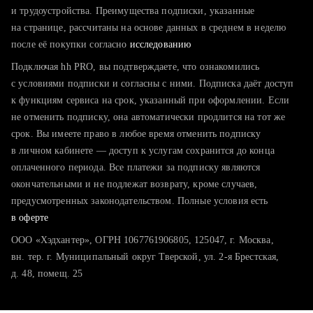
тратите много времени на поиск и вручную поднимаете
и трудоустройства. Преимущества подписки, указанные
резюме
на странице, рассчитаны на основе данных в среднем в неделю
после её покупки согласно
хотите сравнить себя с конкурентами и оценить шансы
исследованию
Подключая hh PRO, вы подтверждаете, что ознакомились
с условиями подписки и согласны с ними. Подписка даёт доступ
к функциям сервиса на срок, указанный при оформлении. Если
не отменить подписку, она автоматически продлится на тот же
срок. Вы имеете право в любое время отменить подписку
в личном кабинете — доступ к услугам сохранится до конца
оплаченного периода. Все платежи за подписку являются
окончательными и не подлежат возврату, кроме случаев,
предусмотренных законодательством. Полные условия есть
в оферте
ООО «Хэдхантер», ОГРН 1067761906805, 125047, г. Москва,
вн. тер. г. Муниципальный округ Тверской, ул. 2-я Брестская,
д. 48, помещ. 25