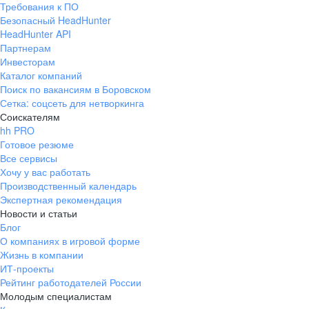
Требования к ПО
pr@ural.hh.ru
Безопасный HeadHunter
HeadHunter API
Краснодар
Партнерам
Инвесторам
ул. Янковского, д. 169, 7 этаж,
Каталог компаний
706 каб.
Поиск по вакансиям в Боровском
+7 861 205-55-57
Сетка: соцсеть для нетворкинга
pr@krd.hh.ru
Соискателям
hh PRO
Готовое резюме
Владивосток
Все сервисы
пер. Ланинский д. 4, офис 3.4
Хочу у вас работать
Производственный календарь
+7 423 202-33-28
Экспертная рекомендация
pr@dv.hh.ru
Новости и статьи
Блог
Новосибирск
О компаниях в игровой форме
Жизнь в компании
ул. Большевистская, д. 35,
ИТ-проекты
помещение 21
Рейтинг работодателей России
+7 383 207-94-64
Молодым специалистам