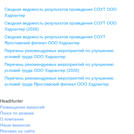
Сводная ведомость результатов проведения СОУТ ООО
Воронеж
Хэдхантер
Сводная ведомость результатов проведения СОУТ ООО
ул. Комиссаржевской, д. 10,
Хэдхантер (2026)
офис 1212
Сводная ведомость результатов проведения СОУТ
+7 473 280-05-05
Ярославский филиал ООО Хэдхантер
pr@vrn.hh.ru
Перечень рекомендуемых мероприятий по улучшению
условий труда ООО Хэдхантер
Казань
Перечень рекомендуемых мероприятий по улучшению
ул. Спартаковская, д. 2А, этаж 3,
условий труда ООО Хэдхантер (2026)
помещение 15
Перечень рекомендуемых мероприятий по улучшению
условий труда Ярославский филиал ООО Хэдхантер
+7 843 212-12-50
pr@kzn.hh.ru
HeadHunter
Размещение вакансий
Екатеринбург
Поиск по резюме
ул. Боевых Дружин, стр. 20,
О компании
5 этаж, офис 505, 521
Наши вакансии
Реклама на сайте
+7 343 226-79-99