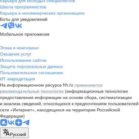
Карьера для молодых специалистов
pr@nsk.hh.ru
Школа программистов
Карьера в некоммерческих организациях
Минск
Боты для уведомлений
пр-т Дзержинского, д. 57,
10 этаж, помещение 45-1
Мобильное приложение
+375 (17)
336-03-02
Этика и комплаенс
pr@rabota.by
Оказание услуг
Использование сайтов
Алматы
Защита персональных данных
Пользовательское соглашение
пр. Абая, д. 151, БЦ Алатау,
ИТ аккредитация
12 этаж, офис 1209
На информационном ресурсе hh.ru
применяются
+7 727 232-13-13
рекомендательные технологии
(информационные технологии
pr@headhunter.com.kz
предоставления информации на основе сбора, систематизации
и анализа сведений, относящихся к предпочтениям пользователей
сети «Интернет», находящихся на территории Российской
Федерации)
Русский