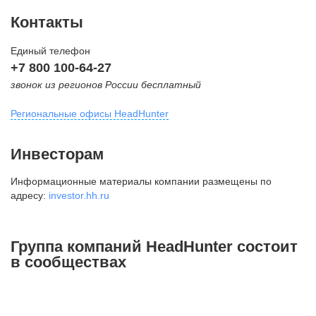
Контакты
Единый телефон
+7 800 100-64-27
звонок из регионов России бесплатный
Региональные офисы HeadHunter
Москва
Инвесторам
внутригородская территория
Информационные материалы компании размещены по
Муниципальный округ Тверской,
адресу:
investor.hh.ru
2-я Брестская ул., д. 48,
помещение 25
+7 495 974-64-27
Группа компаний HeadHunter состоит
+7 495 980-64-27
в сообществах
+7 495 134-92-24
press@hh.ru