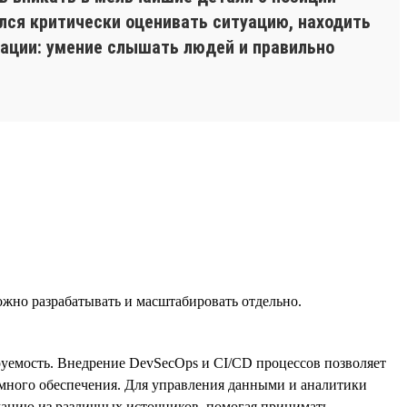
ился критически оценивать ситуацию, находить
кации: умение слышать людей и правильно
жно разрабатывать и масштабировать отдельно.
руемость. Внедрение DevSecOps и CI/CD процессов позволяет
ммного обеспечения. Для управления данными и аналитики
ацию из различных источников, помогая принимать