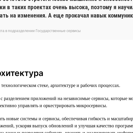
ки в таких проектах очень высока, поэтому я науч
вать на изменения. А еще прокачал навык коммуни
укта в подразделении Государственные сервисы
рхитектура
ехнологическом стеке, архитектуре и рабочих процессах.
с разделением приложений на независимые сервисы, которые мо
ективно управлять и оркестрировать микросервисы.
ать новые системы и сервисы, обеспечивая гибкость и масштаби
ожений, ускоряя выпуск обновлений и улучшая качество програ
 данных позволяют собирать, хранить и анализировать информ