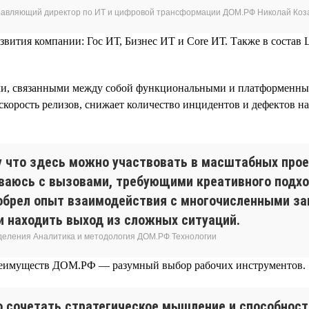
равляющий директор по ИТ и цифровой трансформации ДОМ.РФ Николай Коз
звития компании: Гос ИТ, Бизнес ИТ и Core ИТ. Также в состав
ми, связанными между собой функциональными и платформенным
орость релизов, снижает количество инцидентов и дефектов на 
 что здесь можно участвовать в масштабных прое
ваюсь с вызовами, требующими креативного подхо
обрел опыт взаимодействия с многочисленными за
и находить выход из сложных ситуаций.
зделения Аналитика и методология ДОМ.РФ Технологии
преимуществ ДОМ.РФ — разумный выбор рабочих инструментов.
о сочетать стратегическое мышление и способност