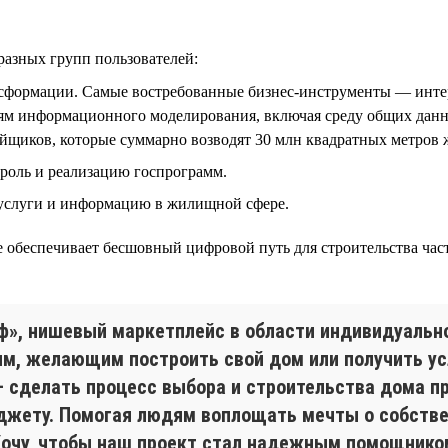
разных групп пользователей:
нсформации. Самые востребованные бизнес-инструменты — инте
ям информационного моделирования, включая среду общих данны
ойщиков, которые суммарно возводят 30 млн квадратных метров ж
троль и реализацию госпрограмм.
 услуги и информацию в жилищной сфере.
 обеспечивает бесшовный цифровой путь для строительства част
ф», нишевый маркетплейс в области индивидуальн
, желающим построить свой дом или получить усл
 сделать процесс выбора и строительства дома п
джету. Помогая людям воплощать мечты о собствен
Хочу, чтобы наш проект стал надежным помощником