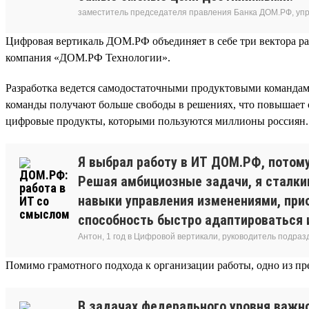
заместитель председателя правления Банка ДОМ.РФ, уп
Цифровая вертикаль ДОМ.РФ объединяет в себе три вектора ра
компания «ДОМ.РФ Технологии».
Разработка ведется самодостаточными продуктовыми команда
команды получают больше свободы в решениях, что повышает ск
цифровые продукты, которыми пользуются миллионы россиян.
Я выбрал работу в ИТ ДОМ.РФ, потому
Решая амбициозные задачи, я сталки
навыки управления изменениями, при
способность быстро адаптироваться 
Антон, 1 год в Цифровой вертикали, руководитель подра
Помимо грамотного подхода к организации работы, одно из 
В задачах федерального уровня важн