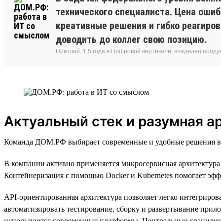
технического специалиста. Цена ошиб
креативные решения и гибко реагиро
доводить до коллег свою позицию.
Николай, 1,5 года в Цифровой вертикали, владелец прод
Актуальный стек и разумная а
Команда ДОМ.РФ выбирает современные и удобные решения в т
В компании активно применяется микросервисная архитектура 
Контейнеризация с помощью Docker и Kubernetes помогает эфф
API-ориентированная архитектура позволяет легко интегриров
автоматизировать тестирование, сборку и развертывание прил
используются современные платформы. Центральные хранилища