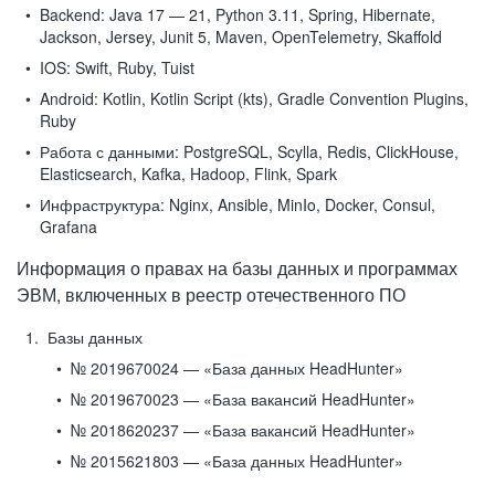
Backend:
Java 17 — 21, Python 3.11, Spring, Hibernate,
Jackson, Jersey, Junit 5, Maven, OpenTelemetry, Skaffold
IOS:
Swift, Ruby, Tuist
Android:
Kotlin, Kotlin Script (kts), Gradle Convention Plugins,
Ruby
Работа с данными:
PostgreSQL, Scylla, Redis, ClickHouse,
Elasticsearch, Kafka, Hadoop, Flink, Spark
Инфраструктура:
Nginx, Ansible, MinIo, Docker, Consul,
Grafana
Информация о правах на базы данных и программах
ЭВМ, включенных в реестр отечественного ПО
Базы данных
№ 2019670024 — «База данных HeadHunter»
№ 2019670023 — «База вакансий HeadHunter»
№ 2018620237 — «База вакансий HeadHunter»
№ 2015621803 — «База данных HeadHunter»