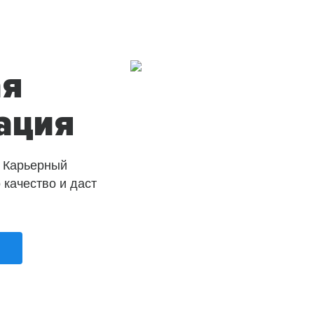
ая
ация
 Карьерный
о качество и даст