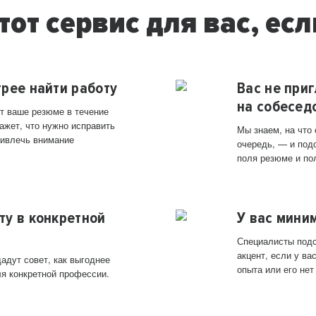
тот сервис для вас, есл
трее найти работу
Вас не при
на собесед
т ваше резюме в течение
ажет, что нужно исправить
Мы знаем, на что
ривлечь внимание
очередь, — и под
поля резюме и по
ту в конкретной
У вас мини
Специалисты подс
акцент, если у в
адут совет, как выгоднее
опыта или его нет
ля конкретной профессии.