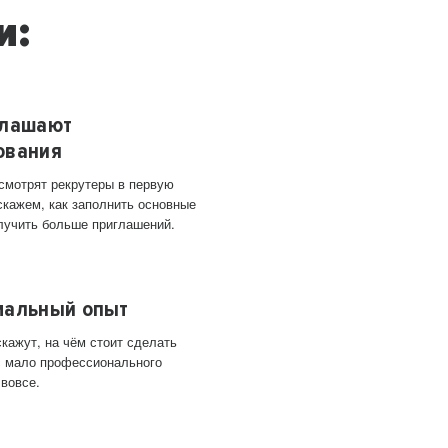
и:
глашают
ования
 смотрят рекрутеры в первую
скажем, как заполнить основные
лучить больше приглашений.
мальный опыт
кажут, на чём стоит сделать
ас мало профессионального
 вовсе.