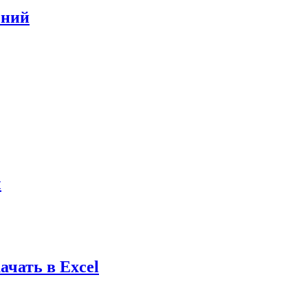
ений
ы
ачать в Excel