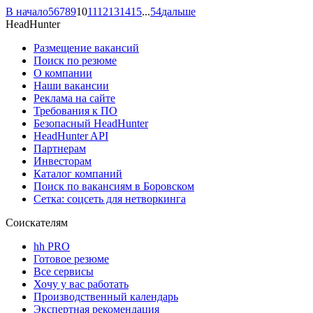
В начало
5
6
7
8
9
10
11
12
13
14
15
...
54
дальше
HeadHunter
Размещение вакансий
Поиск по резюме
О компании
Наши вакансии
Реклама на сайте
Требования к ПО
Безопасный HeadHunter
HeadHunter API
Партнерам
Инвесторам
Каталог компаний
Поиск по вакансиям в Боровском
Сетка: соцсеть для нетворкинга
Соискателям
hh PRO
Готовое резюме
Все сервисы
Хочу у вас работать
Производственный календарь
Экспертная рекомендация