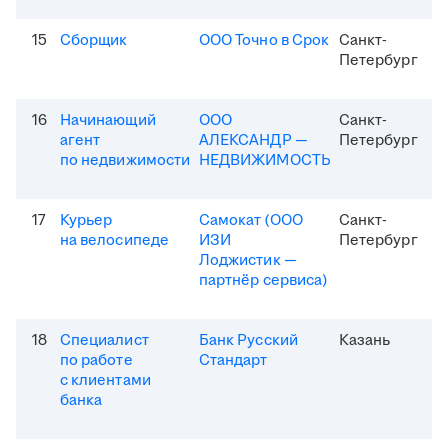
15
Сборщик
ООО Точно в Срок
Санкт-
Петербург
16
Начинающий
ООО
Санкт-
агент
АЛЕКСАНДР —
Петербург
по недвижимости
НЕДВИЖИМОСТЬ
17
Курьер
Самокат (ООО
Санкт-
на велосипеде
ИЗИ
Петербург
Лоджистик —
партнёр сервиса)
18
Специалист
Банк Русский
Казань
по работе
Стандарт
с клиентами
банка