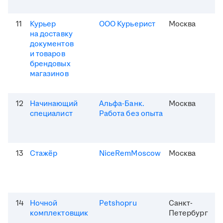
11
Курьер
ООО Курьерист
Москва
на доставку
документов
и товаров
брендовых
магазинов
12
Начинающий
Альфа-Банк.
Москва
специалист
Работа без опыта
13
Стажёр
NiceRemMoscow
Москва
14
Ночной
Petshopru
Санкт-
комплектовщик
Петербург