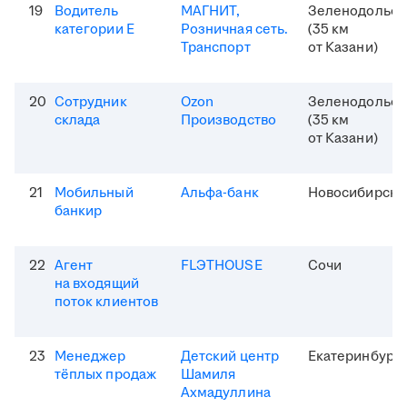
19
Водитель
МАГНИТ,
Зеленодольск
категории Е
Розничная сеть.
(35 км
Транспорт
от Казани)
20
Сотрудник
Ozon
Зеленодольск
склада
Производство
(35 км
от Казани)
21
Мобильный
Альфа-банк
Новосибирск
банкир
22
Агент
FLЭTHOUSE
Сочи
на входящий
поток клиентов
23
Менеджер
Детский центр
Екатеринбург
тёплых продаж
Шамиля
Ахмадуллина