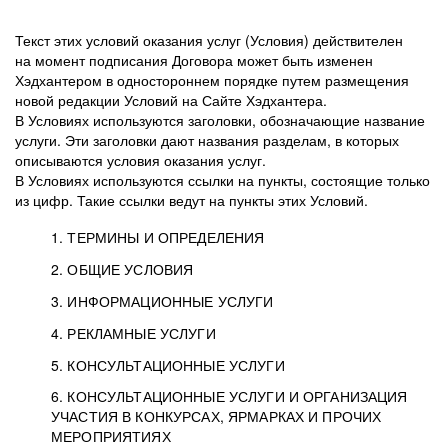
Текст этих условий оказания услуг (Условия) действителен
на момент подписания Договора может быть изменен
Хэдхантером в одностороннем порядке путем размещения
новой редакции Условий на Сайте Хэдхантера.
В Условиях используются заголовки, обозначающие название
услуги. Эти заголовки дают названия разделам, в которых
описываются условия оказания услуг.
В Условиях используются ссылки на пункты, состоящие только
из цифр. Такие ссылки ведут на пункты этих Условий.
1. ТЕРМИНЫ И ОПРЕДЕЛЕНИЯ
2. ОБЩИЕ УСЛОВИЯ
3. ИНФОРМАЦИОННЫЕ УСЛУГИ
1.1. Хэдхантер, или
Хэдхантер, ООО
4. РЕКЛАМНЫЕ УСЛУГИ
HeadHunter, или
«Хэдхантер», ИНН
2.1. Типы и статусы регистрации
5. КОНСУЛЬТАЦИОННЫЕ УСЛУГИ
Исполнитель
7718620740, адрес:
Типы регистрации
3.1. Предоставление доступа к базе данных
2.2. Активация услуг
6. КОНСУЛЬТАЦИОННЫЕ УСЛУГИ И ОРГАНИЗАЦИЯ
125047, г. Москва,
резюме с предложениями Соискателей
Описание и активация
УЧАСТИЯ В КОНКУРСАХ, ЯРМАРКАХ И ПРОЧИХ
2.1.1. Заказчику может быть присвоен один
4.0. Общие условия оказания рекламных услуг
внутригородская
о трудоустройстве с возможностью просмотра
МЕРОПРИЯТИЯХ
из Типов регистраций.
территория
4.0.1. Хэдхантер оказывает Заказчику услугу