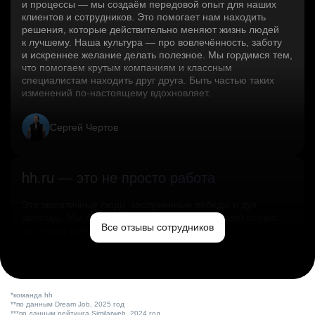
и процессы — мы создаём передовой опыт для наших
клиентов и сотрудников. Это помогает нам находить
решения, которые действительно меняют жизнь людей
к лучшему. Наша культура — про вовлечённость, заботу
и искреннее желание делать полезное. Мы гордимся тем,
что помогаем крутым компаниям и классным
специалистам находить друг друга. Быть частью таких
изменений по‑настоящему вдохновляет.
Сергей Чертов
hh.ru — это не просто работа
Это эмпатичные люди, заслуженные победы и дух
свободы. Мы помогаем миру и создаём лучший сервис
Все отзывы сотрудников
по поиску работы в стране.
Ольга Емельянова
*команда hh
**по данным Dream Job, 2025 год
***по данным рейтинга Similarweb, 2024 год