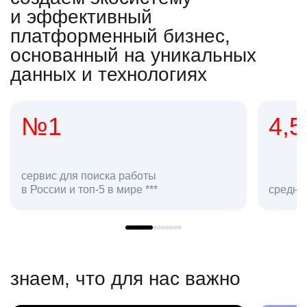
и эффективный
платформенный бизнес,
основанный на уникальных
данных и технологиях
4,5
20
сотруд
средняя оценка hh.ru как работодателя **
в hh.ru
знаем, что для нас важно