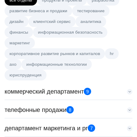
все отделы
продукты и проекты
разработка
развитие бизнеса и продажи
тестирование
дизайн
клиентский сервис
аналитика
финансы
информационная безопасность
маркетинг
корпоративное развитие рынков и капиталов
hr
axo
информационные технологии
юриспруденция
коммерческий департамент
9
Менеджер по работе с ключевыми клиентами (КАМ)
телефонные продажи
8
HeadHunter::Коммерческий департамент
сегодня
Менеджер по продажам крупному бизнесу
департамент маркетинга и pr
з/п не указана
7
HeadHunter::Телефонные продажи
Москва