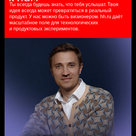
HeadHunter::Коммерческий департамент
HeadHunter::Департамент маркетинга
125000 - 175000 ₽
Ты всегда будешь знать, что тебя услышат.
Твоя
Data Scientist в Сетку
4 авг. 2026
24 июл. 2026
Ярославль
идея всегда может превратиться в реальный
HeadHunter::Analytics/Data Science
150000 ₽
з/п не указана
продукт.
У нас можно быть визионером. hh.ru даёт
29 июл. 2026
Нижний Новгород
Ташкент
масштабное поле для технологических
Менеджер по привлечению клиентов (B2B)
з/п не указана
и продуктовых экспериментов.
HeadHunter::Телефонные продажи
Москва
Старший аналитик клиентской эффективности
вчера
HeadHunter::Коммерческий департамент
100000 - 137000 ₽
3 авг. 2026
Ярославль
з/п не указана
Москва