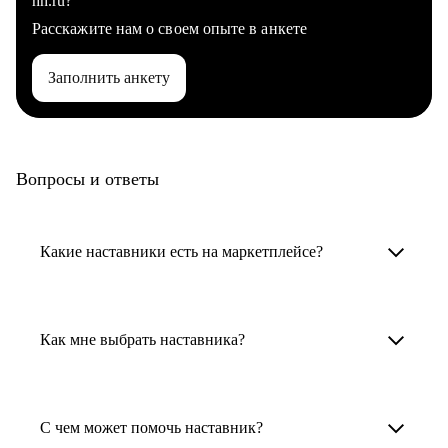
hh.ru?
Расскажите нам о своем опыте в анкете
Заполнить анкету
Вопросы и ответы
Какие наставники есть на маркетплейсе?
Карьерные наставники — это HR-
специалисты, карьерные консультанты,
Как мне выбрать наставника?
психологи, резюмерайтеры и менторы.
Умный поиск поможет в три клика выбрать
Менторы работают в ИТ, дизайне, других
наставника для достижения вашей цели.
С чем может помочь наставник?
узкоспециализированных сферах. Они