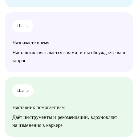
достижения.
Кому могу помочь:
• Специалистам всех уровней в сфере e-commerce.
Шаг 2
• Менеджерам по продажам и по работе с клиентами.
• Руководителям бизнеса, отделов.
Назначаете время
Наставник связывается с вами, и вы обсуждаете ваш
запрос
Шаг 3
Наставник помогает вам
Даёт инструменты и рекомендации, вдохновляет
на изменения в карьере