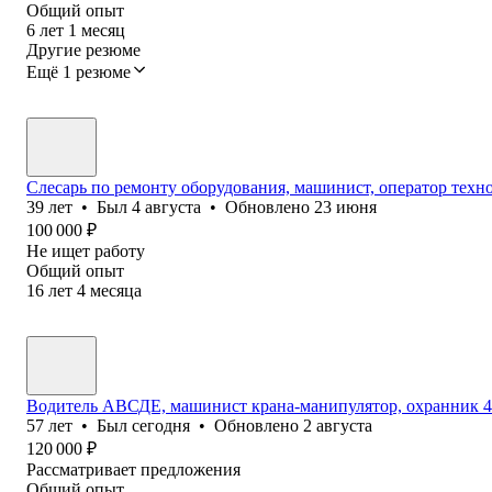
Общий опыт
6
лет
1
месяц
Другие резюме
Ещё 1 резюме
Слесарь по ремонту оборудования, машинист, оператор техн
39
лет
•
Был
4 августа
•
Обновлено
23 июня
100 000
₽
Не ищет работу
Общий опыт
16
лет
4
месяца
Водитель АВСДЕ, машинист крана-манипулятор, охранник 4
57
лет
•
Был
сегодня
•
Обновлено
2 августа
120 000
₽
Рассматривает предложения
Общий опыт