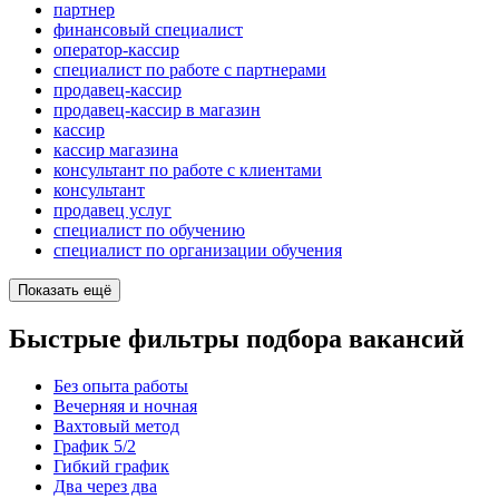
партнер
финансовый специалист
оператор-кассир
специалист по работе с партнерами
продавец-кассир
продавец-кассир в магазин
кассир
кассир магазина
консультант по работе с клиентами
консультант
продавец услуг
специалист по обучению
специалист по организации обучения
Показать ещё
Быстрые фильтры подбора вакансий
Без опыта работы
Вечерняя и ночная
Вахтовый метод
График 5/2
Гибкий график
Два через два