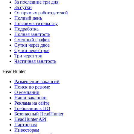
За последние три дня
За сутки
От прямых работодателей
Полный день
По совместительству
Подработка
Полная занятость
Сменный график
Сутки через двое
Сутки через трое
Три через три
Частичная занятость
HeadHunter
Размещение вакансий
Поиск по резюме
О компании
Наши вакансии
Реклама на сайте
Требования к ПО
Безопасный HeadHunter
HeadHunter API
Партнерам
Инвесторам