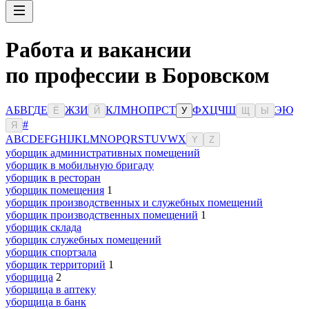
Работа и вакансии
по профессии в Боровском
А
Б
В
Г
Д
Е
Ж
З
И
К
Л
М
Н
О
П
Р
С
Т
Ф
Х
Ц
Ч
Ш
Э
Ю
Ё
Й
У
Щ
Ы
#
Я
A
B
C
D
E
F
G
H
I
J
K
L
M
N
O
P
Q
R
S
T
U
V
W
X
Y
Z
уборщик административных помещений
уборщик в мобильную бригаду
уборщик в ресторан
уборщик помещения
1
уборщик производственных и служебных помещений
уборщик производственных помещений
1
уборщик склада
уборщик служебных помещений
уборщик спортзала
уборщик территорий
1
уборщица
2
уборщица в аптеку
уборщица в банк