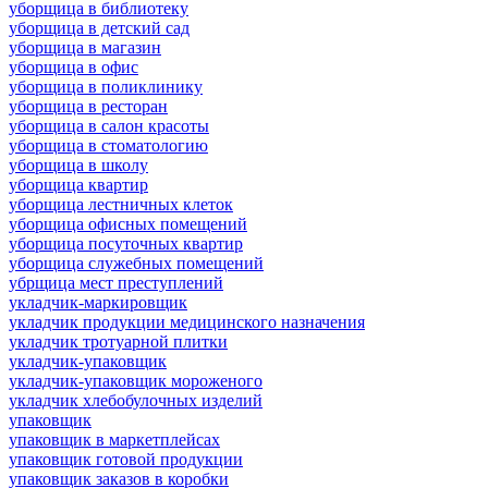
уборщица в библиотеку
уборщица в детский сад
уборщица в магазин
уборщица в офис
уборщица в поликлинику
уборщица в ресторан
уборщица в салон красоты
уборщица в стоматологию
уборщица в школу
уборщица квартир
уборщица лестничных клеток
уборщица офисных помещений
уборщица посуточных квартир
уборщица служебных помещений
убрщица мест преступлений
укладчик-маркировщик
укладчик продукции медицинского назначения
укладчик тротуарной плитки
укладчик-упаковщик
укладчик-упаковщик мороженого
укладчик хлебобулочных изделий
упаковщик
упаковщик в маркетплейсах
упаковщик готовой продукции
упаковщик заказов в коробки